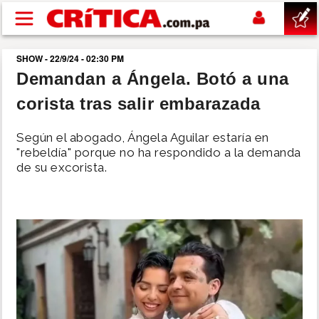
Pasar al contenido principal
SHOW - 22/9/24 - 02:30 PM
buscar
Demandan a Ángela. Botó a una
corista tras salir embarazada
SUCESOS
Según el abogado, Ángela Aguilar estaría en
NACIONAL
"rebeldía" porque no ha respondido a la demanda
de su excorista.
POLÍTICA
SHOW
DEPORTES
MUNDO