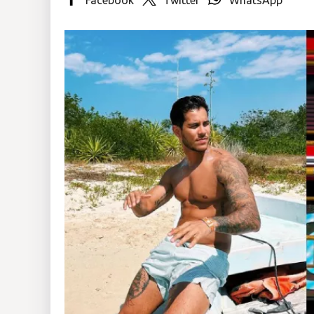
Insólitas
Multimedia
Impreso