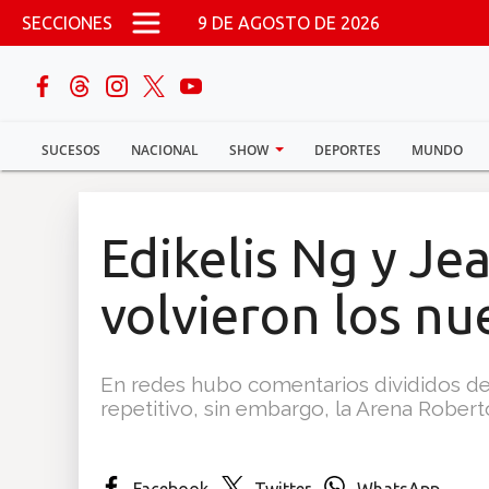
Pasar al contenido principal
SECCIONES
9 DE AGOSTO DE 2026
buscar
SUCESOS
NACIONAL
SHOW
DEPORTES
MUNDO
Sucesos
Nacional
Edikelis Ng y Je
Política
volvieron los n
Show
En redes hubo comentarios divididos d
Deportes
repetitivo, sin embargo, la Arena Robert
Mundo
Facebook
Twitter
WhatsApp