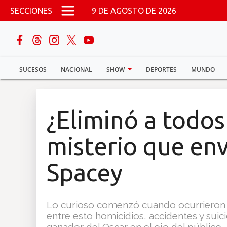
Pasar al contenido principal
SECCIONES
9 DE AGOSTO DE 2026
buscar
SUCESOS
NACIONAL
SHOW
DEPORTES
MUNDO
Sucesos
Nacional
¿Eliminó a todos 
Política
misterio que env
Show
Spacey
Deportes
Lo curioso comenzó cuando ocurrieron v
entre esto homicidios, accidentes y suic
Mundo
ganador del Oscar en el ojo del público.