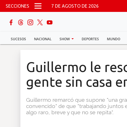
Pasar al contenido principal
SECCIONES
7 DE AGOSTO DE 2026
buscar
SUCESOS
NACIONAL
SHOW
DEPORTES
MUNDO
Sucesos
Nacional
Guillermo le reso
Política
gente sin casa e
Show
Guillermo remarcó que supone "una gran
Deportes
convencido" de que "trabajando juntos es
algo raro, breve y que no se repita".
Mundial 2026