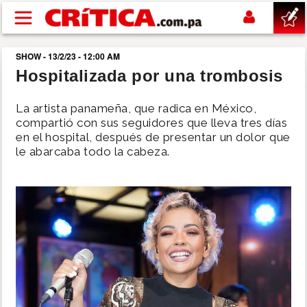
Pasar al contenido principal
SHOW - 13/2/23 - 12:00 AM
buscar
Hospitalizada por una trombosis
SUCESOS
La artista panameña, que radica en México,
compartió con sus seguidores que lleva tres días
en el hospital, después de presentar un dolor que
NACIONAL
le abarcaba todo la cabeza.
POLÍTICA
SHOW
DEPORTES
MUNDO