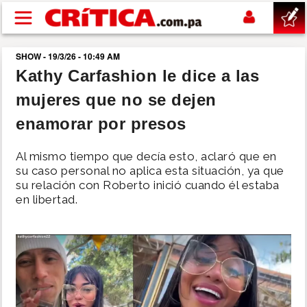
Pasar al contenido principal
SHOW - 19/3/26 - 10:49 AM
buscar
Kathy Carfashion le dice a las
mujeres que no se dejen
SUCESOS
enamorar por presos
NACIONAL
Al mismo tiempo que decía esto, aclaró que en
su caso personal no aplica esta situación, ya que
POLÍTICA
su relación con Roberto inició cuando él estaba
en libertad.
SHOW
DEPORTES
MUNDO