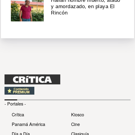
Hallan hombre muerto, atado
y amordazado, en playa El
Rincón
- Portales -
Crítica
Kiosco
Panamá América
Cine
Día a Día
Clasiguía