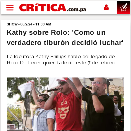
Pasar al contenido principal
SHOW - 08/2/24 - 11:00 AM
buscar
Kathy sobre Rolo: 'Como un
verdadero tiburón decidió luchar'
SUCESOS
La locutora Kathy Phillips habló del legado de
NACIONAL
Rolo De León, quien falleció este 7 de febrero.
POLÍTICA
SHOW
DEPORTES
MUNDO