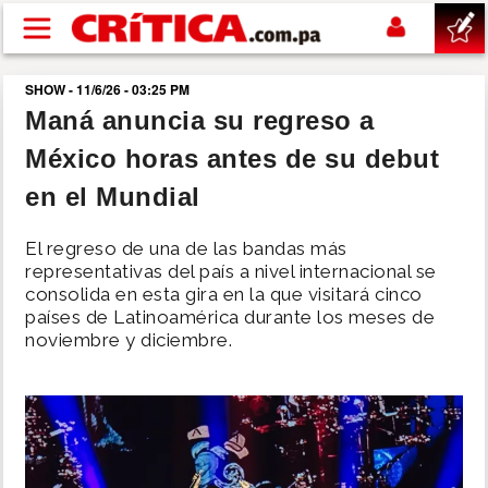
Pasar al contenido principal
SHOW - 11/6/26 - 03:25 PM
buscar
Maná anuncia su regreso a
México horas antes de su debut
SUCESOS
en el Mundial
NACIONAL
El regreso de una de las bandas más
representativas del país a nivel internacional se
POLÍTICA
consolida en esta gira en la que visitará cinco
países de Latinoamérica durante los meses de
noviembre y diciembre.
SHOW
DEPORTES
MUNDO