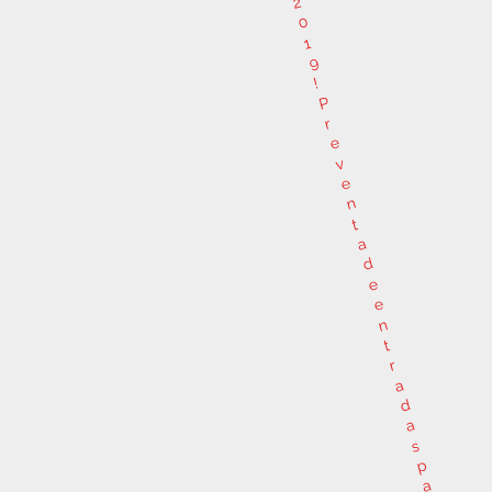
2
0
1
9
!
P
r
e
v
e
n
t
a
d
e
e
n
t
r
a
d
a
s
p
a