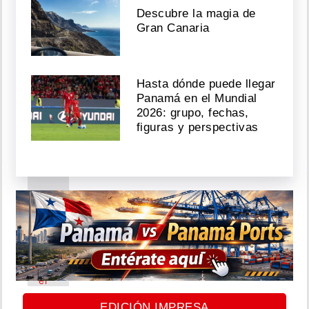
Cimarro
Descubre la magia de
revela
Gran Canaria
infierno
de
violencia
doméstica
Hasta dónde puede llegar
y
Panamá en el Mundial
lo
deja
2026: grupo, fechas,
figuras y perspectivas
Agosto
04,
2026
El
Yeyo
se
hace
el
corte
y
EDICIÓN IMPRESA