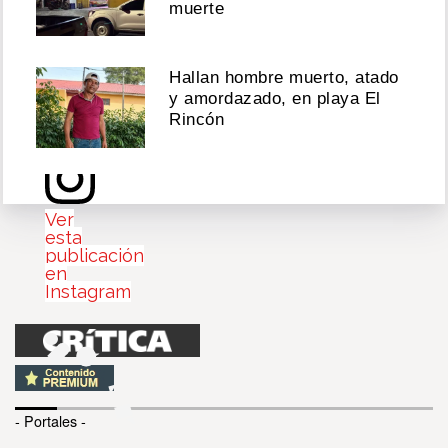
Tiempo’
muerte
Agosto
04,
Hallan hombre muerto, atado
2026
y amordazado, en playa El
Rincón
Ver
esta
publicación
en
Instagram
- Portales -