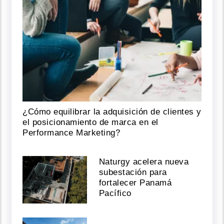
ser
amante
de
J
Balvin
y
que
él
engañó
a
su
mujer
¿Cómo equilibrar la adquisición de clientes y
embarazada
el posicionamiento de marca en el
Performance Marketing?
Agosto
04,
Naturgy acelera nueva
2026
subestación para
fortalecer Panamá
Pacífico
Esposa
de
Mario