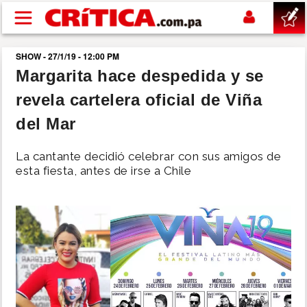
Pasar al contenido principal
SHOW - 27/1/19 - 12:00 PM
buscar
Margarita hace despedida y se
revela cartelera oficial de Viña
SUCESOS
del Mar
NACIONAL
La cantante decidió celebrar con sus amigos de
esta fiesta, antes de irse a Chile
POLÍTICA
SHOW
DEPORTES
MUNDO