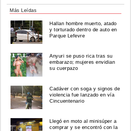
cama
Más Leídas
y
lave
los
Hallan hombre muerto, atado
platos
y torturado dentro de auto en
Parque Lefevre
Agosto
04,
2026
Anyuri se puso rica tras su
embarazo; mujeres envidian
su cuerpazo
Los
33
inician
Cadáver con soga y signos de
nueva
violencia fue lanzado en vía
era
Cincuentenario
internacional
con
‘El
Peso
Llegó en moto al minisúper a
del
comprar y se encontró con la