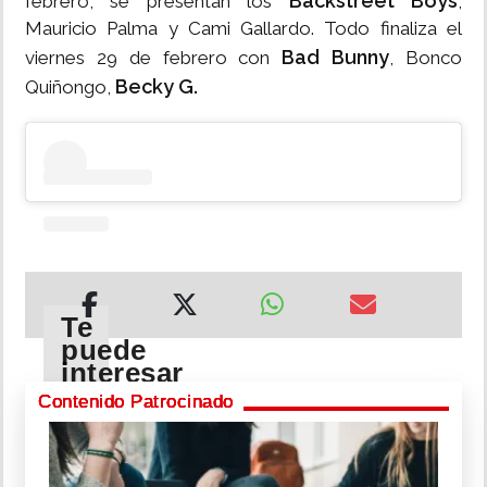
Backstreet Boys
febrero, se presentan los
,
Mauricio Palma y Cami Gallardo. Todo finaliza el
Bad Bunny
viernes 29 de febrero con
, Bonco
Becky G.
Quiñongo,
Te
puede
interesar
Contenido Patrocinado
Influencer
dice