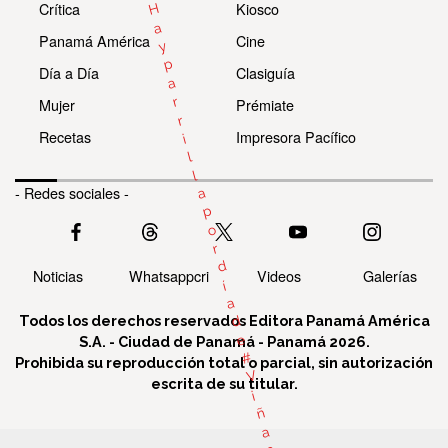
Crítica
Kiosco
H
a
Panamá América
Cine
y
p
Día a Día
Clasiguía
a
r
Mujer
Prémiate
r
Recetas
Impresora Pacífico
i
l
l
- Redes sociales -
a
p
o
r
d
Noticias
Whatsappcri
Videos
Galerías
í
a
Todos los derechos reservados Editora Panamá América
d
e
S.A. - Ciudad de Panamá - Panamá 2026.
#
Prohibida su reproducción total o parcial, sin autorización
V
escrita de su titular.
i
ñ
a