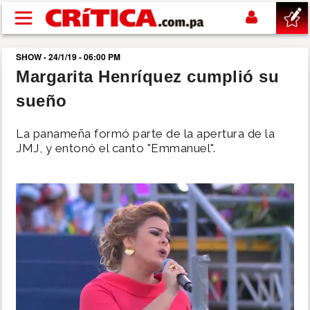
Pasar al contenido principal
SHOW - 24/1/19 - 06:00 PM
buscar
Margarita Henríquez cumplió su
sueño
SUCESOS
La panameña formó parte de la apertura de la
NACIONAL
JMJ, y entonó el canto "Emmanuel".
POLÍTICA
SHOW
DEPORTES
MUNDO