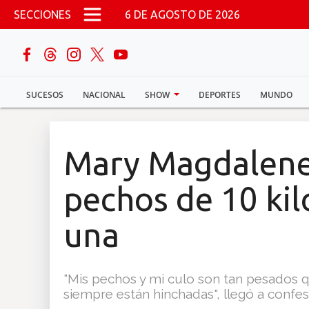
Pasar al contenido principal
SECCIONES
6 DE AGOSTO DE 2026
buscar
SUCESOS
NACIONAL
SHOW
DEPORTES
MUNDO
Sucesos
Nacional
Mary Magdalene
Política
pechos de 10 kil
Show
una
Deportes
"Mis pechos y mi culo son tan pesados q
siempre están hinchadas", llegó a confes
Mundo