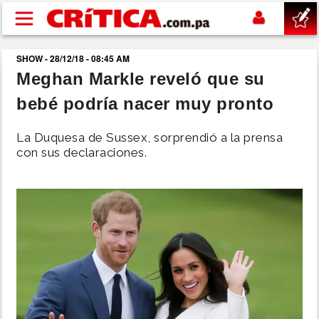
Pasar al contenido principal
SHOW - 28/12/18 - 08:45 AM
buscar
Meghan Markle reveló que su
bebé podría nacer muy pronto
SUCESOS
La Duquesa de Sussex, sorprendió a la prensa
NACIONAL
con sus declaraciones.
POLÍTICA
SHOW
DEPORTES
MUNDO