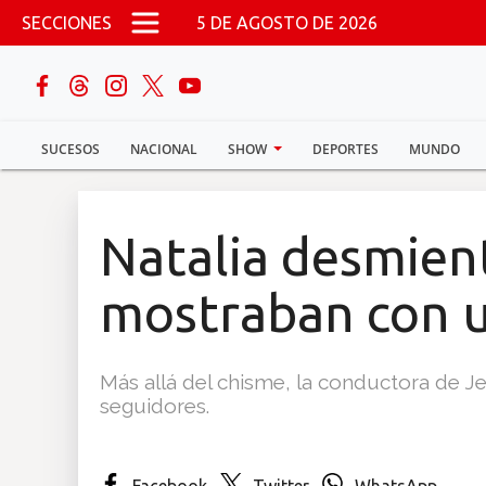
Pasar al contenido principal
SECCIONES
5 DE AGOSTO DE 2026
buscar
SUCESOS
NACIONAL
SHOW
DEPORTES
MUNDO
Sucesos
Nacional
Natalia desmien
Política
mostraban con 
Show
Más allá del chisme, la conductora de Je
Deportes
seguidores.
Mundo
Facebook
Twitter
WhatsApp