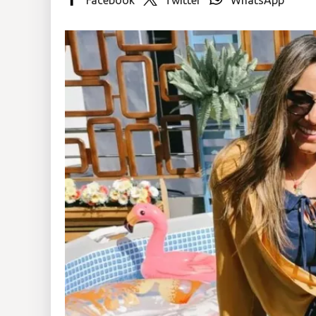
Insólitas
Multimedia
Impreso