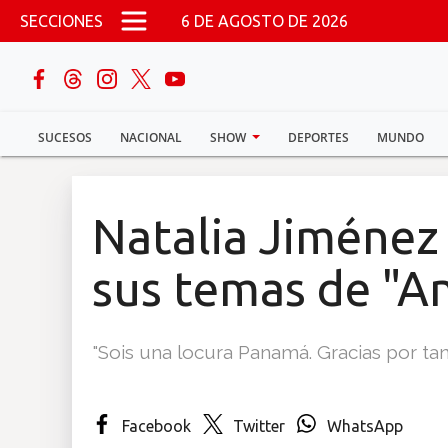
Pasar al contenido principal
SECCIONES
6 DE AGOSTO DE 2026
buscar
SUCESOS
NACIONAL
SHOW
DEPORTES
MUNDO
Sucesos
Nacional
Natalia Jiménez 
Política
sus temas de "A
Show
"Sois una locura Panamá. Gracias por tant
Deportes
Facebook
Twitter
WhatsApp
Mundo