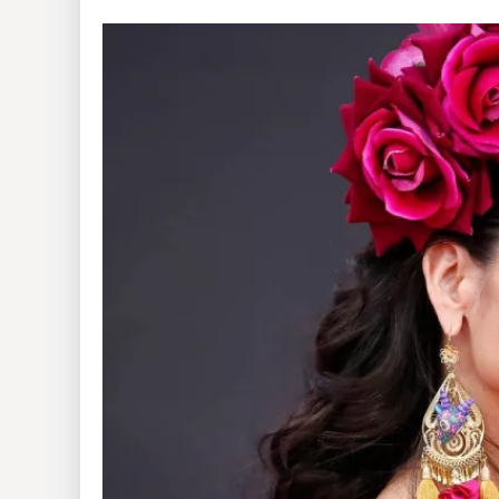
Insólitas
Multimedia
Impreso