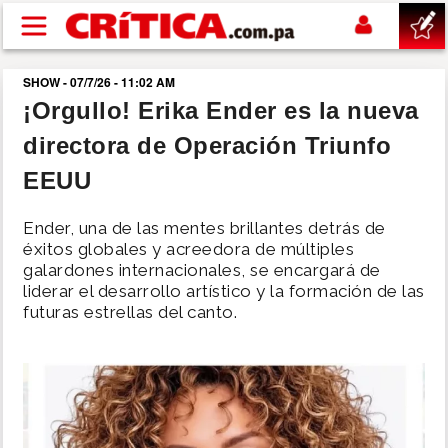
Pasar al contenido principal
SHOW - 07/7/26 - 11:02 AM
buscar
¡Orgullo! Erika Ender es la nueva
directora de Operación Triunfo
SUCESOS
EEUU
NACIONAL
Ender, una de las mentes brillantes detrás de
éxitos globales y acreedora de múltiples
POLÍTICA
galardones internacionales, se encargará de
liderar el desarrollo artístico y la formación de las
futuras estrellas del canto.
SHOW
DEPORTES
MUNDO