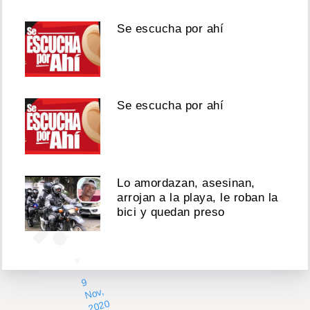
Agosto
Se escucha por ahí
07,
2026
Se escucha por ahí
Ver
esta
publicación
en
Lo amordazan, asesinan,
Instagram
arrojan a la playa, le roban la
bici y quedan preso
9
N
2
0
2
l
1
0:
5
P
S
ov,
0