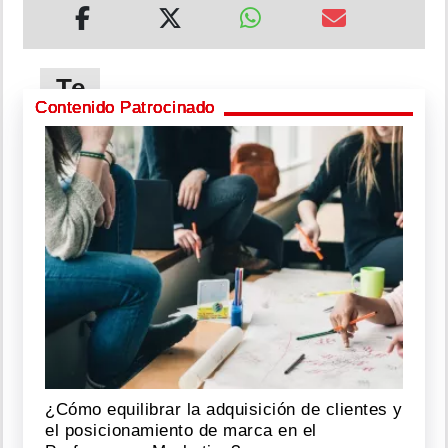
Te
puede
Contenido Patrocinado
interesar
Petro
se
despide
de
la
Casa
de
Nariño
en
su
último
¿Cómo equilibrar la adquisición de clientes y
acto
como
el posicionamiento de marca en el