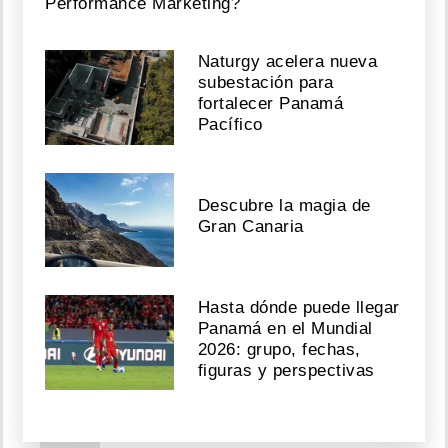
presidente
Performance Marketing?
Agosto
Naturgy acelera nueva
07,
subestación para
2026
fortalecer Panamá
Pacífico
Bruce
Willis
Descubre la magia de
reaparece
en
Gran Canaria
una
iglesia;
su
cerebro
Hasta dónde puede llegar
se
Panamá en el Mundial
donará
2026: grupo, fechas,
a
figuras y perspectivas
la
ciencia
Agosto