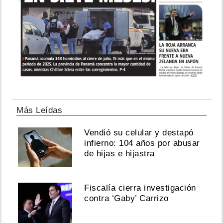
Diego
De
Obaldía
y
Mafe
Achurra
se
casaron
Agosto
Más Leídas
07,
Vendió su celular y destapó
2026
infierno: 104 años por abusar
de hijas e hijastra
Carlienis
compartirá
Fiscalía cierra investigación
contenido
contra ‘Gaby’ Carrizo
exclusivo
en
Fanova