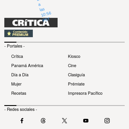
a
as
6
T
- Portales -
Crítica
Kiosco
Panamá América
Cine
Día a Día
Clasiguía
Mujer
Prémiate
Recetas
Impresora Pacífico
- Redes sociales -