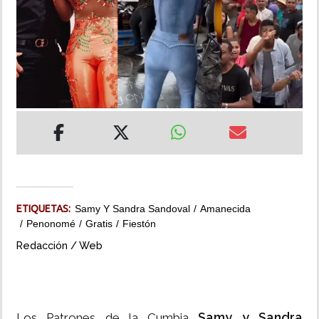
INSÓLITAS
MULTIMEDIA
IMPRESO
ETIQUETAS:
Samy Y Sandra Sandoval
Amanecida
Penonomé
Gratis
Fiestón
Redacción / Web
Samy y Sandra
Los Patrones de la Cumbia