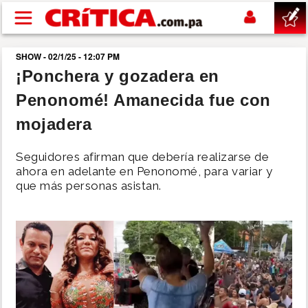
Pasar al contenido principal
SHOW - 02/1/25 - 12:07 PM
buscar
¡Ponchera y gozadera en
Penonomé! Amanecida fue con
SUCESOS
mojadera
NACIONAL
Seguidores afirman que debería realizarse de
ahora en adelante en Penonomé, para variar y
POLÍTICA
que más personas asistan.
SHOW
DEPORTES
MUNDO