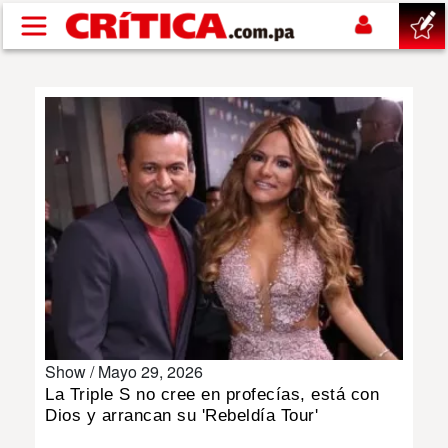
Pasar al contenido principal
buscar
SUCESOS
NACIONAL
POLÍTICA
SHOW
Show /
Mayo 29, 2026
DEPORTES
La Triple S no cree en profecías, está con
Dios y arrancan su 'Rebeldía Tour'
MUNDO