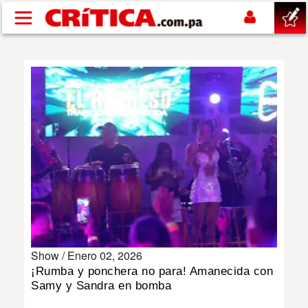
Pasar al contenido principal
buscar
SUCESOS
NACIONAL
POLÍTICA
SHOW
Show /
Enero 02, 2026
DEPORTES
¡Rumba y ponchera no para! Amanecida con
Samy y Sandra en bomba
MUNDO