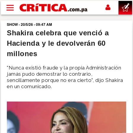
Pasar al contenido principal
SHOW - 20/5/26 - 09:47 AM
buscar
Shakira celebra que venció a
Hacienda y le devolverán 60
SUCESOS
millones
NACIONAL
"Nunca existió fraude y la propia Administración
jamás pudo demostrar lo contrario,
POLÍTICA
sencillamente porque no era cierto", dijo Shakira
en un comunicado.
SHOW
DEPORTES
MUNDO