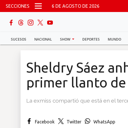
Pasar al contenido principal
SECCIONES
6 DE AGOSTO DE 2026
buscar
SUCESOS
NACIONAL
SHOW
DEPORTES
MUNDO
Sucesos
Nacional
Sheldry Sáez anh
Política
primer llanto de
Show
La exmiss compartió que está en el terc
Deportes
Facebook
Twitter
WhatsApp
Mundo