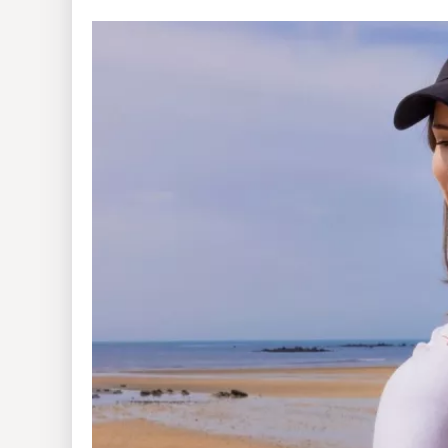
Insólitas
Multimedia
Impreso