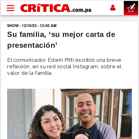
Pasar al contenido principal
SHOW - 12/10/23 - 12:00 AM
buscar
Su familia, ‘su mejor carta de
presentación’
SUCESOS
El comunicador Edwin Pitti escribió una breve
NACIONAL
reflexión, en su red social Instagram, sobre el
valor de la familia.
POLÍTICA
SHOW
DEPORTES
MUNDO