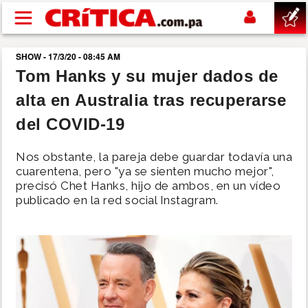
Pasar al contenido principal
SHOW - 17/3/20 - 08:45 AM
buscar
Tom Hanks y su mujer dados de
alta en Australia tras recuperarse
SUCESOS
del COVID-19
NACIONAL
Nos obstante, la pareja debe guardar todavía una
cuarentena, pero "ya se sienten mucho mejor",
POLÍTICA
precisó Chet Hanks, hijo de ambos, en un vídeo
publicado en la red social Instagram.
SHOW
DEPORTES
MUNDO