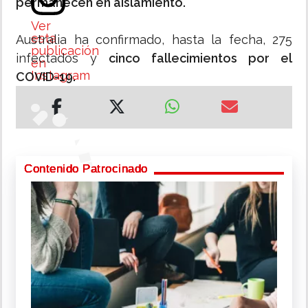
permanecen en aislamiento.
Ver
esta
Australia ha confirmado, hasta la fecha, 275
publicación
infectados y
cinco fallecimientos por el
en
Instagram
COVID-19.
Contenido Patrocinado
H
e
l
l
o
f
o
l
k
s