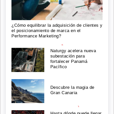
.
@
r
i
t
¿Cómo equilibrar la adquisición de clientes y
a
el posicionamiento de marca en el
w
i
Performance Marketing?
l
s
o
Naturgy acelera nueva
n
subestación para
a
fortalecer Panamá
n
Pacífico
d
I
w
a
n
Descubre la magia de
t
Gran Canaria
t
o
t
h
Hasta dónde puede llegar