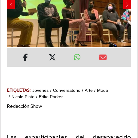
Previous
Next
INSÓLITAS
MULTIMEDIA
IMPRESO
ETIQUETAS:
Jóvenes
Conversatorio
Arte
Moda
Nicole Pinto
Erika Parker
Redacción Show
Las exparticipantes del desaparecido