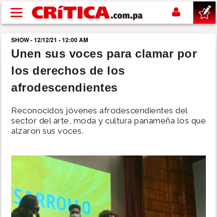
Pasar al contenido principal
SHOW - 12/12/21 - 12:00 AM
buscar
Unen sus voces para clamar por
los derechos de los
SUCESOS
afrodescendientes
NACIONAL
Reconocidos jóvenes afrodescendientes del
sector del arte, moda y cultura panameña los que
POLÍTICA
alzaron sus voces.
SHOW
DEPORTES
MUNDO