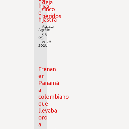
deja
hijas
cinco
e
heridos
hijastra
Agosto
Agosto
05,
05,
2026
2026
Frenan
en
Panamá
a
colombiano
que
llevaba
oro
a