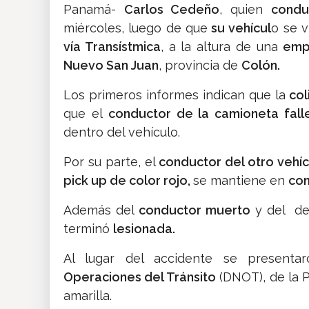
Panamá-
Carlos Cedeño
, quien
condu
miércoles, luego de que
su vehícul
o se 
vía Transístmica
, a la altura de una
emp
Nuevo San Juan
, provincia de
Colón.
Los primeros informes indican que la
col
que el
conductor de la camioneta fall
dentro del vehículo.
Por su parte, el
conductor del otro vehí
pick up de color rojo,
se mantiene en
con
Además del
conductor muerto
y del de
terminó
lesionada.
Al lugar del accidente se present
Operaciones del Tránsito
(DNOT), de la Po
amarilla.