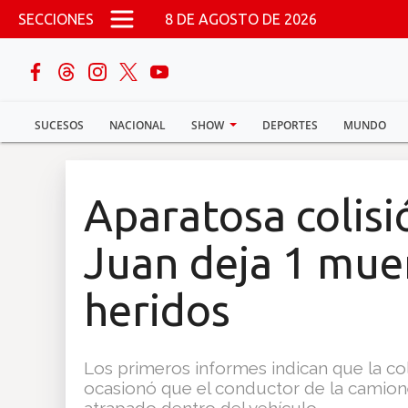
Pasar al contenido principal
SECCIONES
8 DE AGOSTO DE 2026
buscar
SUCESOS
NACIONAL
SHOW
DEPORTES
MUNDO
Sucesos
Nacional
Aparatosa colis
Política
Juan deja 1 muer
Show
heridos
Deportes
Los primeros informes indican que la col
ocasionó que el conductor de la camionet
Mundo
atrapado dentro del vehículo.