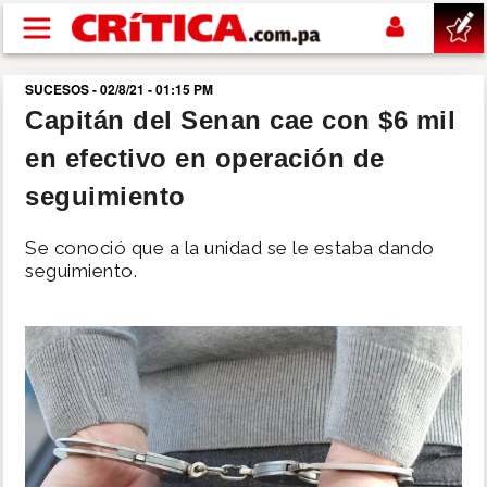
Pasar al contenido principal
SUCESOS - 02/8/21 - 01:15 PM
buscar
Capitán del Senan cae con $6 mil
en efectivo en operación de
SUCESOS
seguimiento
NACIONAL
Se conoció que a la unidad se le estaba dando
seguimiento.
POLÍTICA
SHOW
DEPORTES
MUNDO