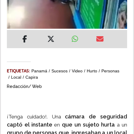
INSÓLITAS
MULTIMEDIA
IMPRESO
ETIQUETAS:
Panamá
Sucesos
Video
Hurto
Personas
Local
Capira
Redacción/ Web
cámara de seguridad
¡Tenga cuidado!. Una
captó el instante
que un sujeto hurta
en
a un
grupo de personas que ingresaban a un local