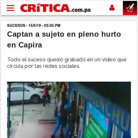
Pasar al contenido principal
SUCESOS - 15/5/19 - 03:00 PM
buscar
Captan a sujeto en pleno hurto
en Capira
SUCESOS
Todo el suceso quedó grabado en un video que
NACIONAL
circula por las redes sociales.
POLÍTICA
SHOW
DEPORTES
MUNDO