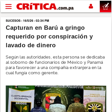
Pasar al contenido principal
SUCESOS - 16/5/26 - 02:34 PM
buscar
Capturan en Barú a gringo
requerido por conspiración y
SUCESOS
lavado de dinero
NACIONAL
Según las autoridades, esta persona se dedicaba
al soborno de funcionarios de México y Panamá
POLÍTICA
para favorecer a una compañía extranjera en la
cual fungía como gerente.
SHOW
DEPORTES
MUNDO