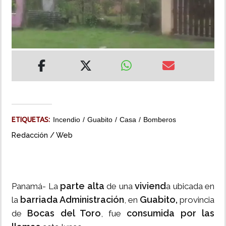
INSÓLITAS
MULTIMEDIA
IMPRESO
ETIQUETAS:
Incendio
Guabito
Casa
Bomberos
Redacción / Web
parte alta
viviend
Panamá- La
de una
a ubicada en
barriada Administración
Guabito,
la
, en
provincia
Bocas del Toro
consumida por las
de
, fue