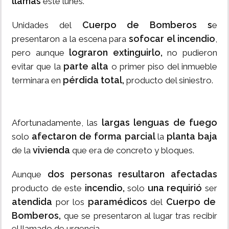
llamas
este lunes.
Cuerpo de Bomberos s
Unidades del
e
sofocar el incendio
presentaron a la escena para
,
lograron extinguirlo,
pero aunque
no pudieron
parte alta
evitar que la
o primer piso del inmueble
pérdida total,
terminara en
producto del siniestro.
largas lenguas de fuego
Afortunadamente, las
afectaron de forma parcial
planta baja
solo
la
vivienda
de la
que era de concreto y bloques.
dos personas resultaron afectadas
Aunque
incendio,
una requirió
producto de este
solo
ser
atendida
paramédicos
Cuerpo de
por los
del
Bomberos,
que se presentaron al lugar tras recibir
el llamado de urgencia.