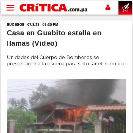
Pasar al contenido principal
SUCESOS - 07/8/23 - 03:30 PM
buscar
Casa en Guabito estalla en
llamas (Video)
SUCESOS
Unidades del Cuerpo de Bomberos se
NACIONAL
presentaron a la escena para sofocar el incendio.
POLÍTICA
SHOW
DEPORTES
MUNDO