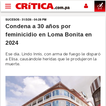
Pasar al contenido principal
SUCESOS - 31/3/26 - 04:28 PM
buscar
Condena a 30 años por
feminicidio en Loma Bonita en
SUCESOS
2024
NACIONAL
Ese día, Lindo Innis, con arma de fuego le disparó
a Elisa, causándole heridas que le produjeron la
POLÍTICA
muerte.
SHOW
DEPORTES
MUNDO