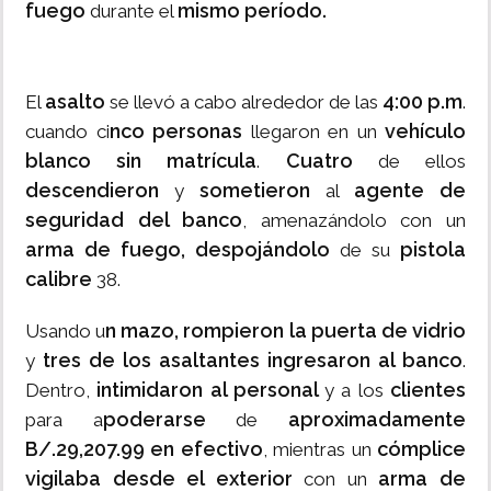
fuego
mismo período.
durante el
asalto
4:00 p.m
El
se llevó a cabo alrededor de las
.
nco personas
vehículo
cuando ci
llegaron en un
blanco sin matrícula
Cuatro
.
de ellos
descendieron
sometieron
agente de
y
al
seguridad del banco
, amenazándolo con un
arma de fuego,
despojándolo
pistola
de su
calibre
38.
n mazo, rompieron la puerta de vidrio
Usando u
tres de los asaltantes ingresaron al banco
y
.
intimidaron al personal
clientes
Dentro,
y a los
poderarse
aproximadamente
para a
de
B/.29,207.99 en efectivo
cómplice
, mientras un
vigilaba desde el exterior
arma de
con un