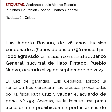
ETIQUETAS:
Asaltante
Luis Alberto Rosario
INSÓLITAS
7 Años De Prisión
Asalto
Banco General
Redacción Crítica
MULTIMEDIA
IMPRESO
Luis Alberto Rosario, de 26 años,
ha sido
condenado a 7 años de prisión (90 meses)
por
robo agravado
l Banco
, en relación con el asalto a
General, sucursal de Hato Pintado, Pueblo
Nuevo, ocurrido
29 de septiembre de 2023.
el
El juez de garantías, Luis Ceballos, aprobó la
sentencia tras considerar las pruebas presentadas
alidar
acuerdo de
por la fiscal Ruth Cruz y v
el
pena N°1793.
pena
Además, se le impuso una
accesoria
prohibición
portar armas de
de
de