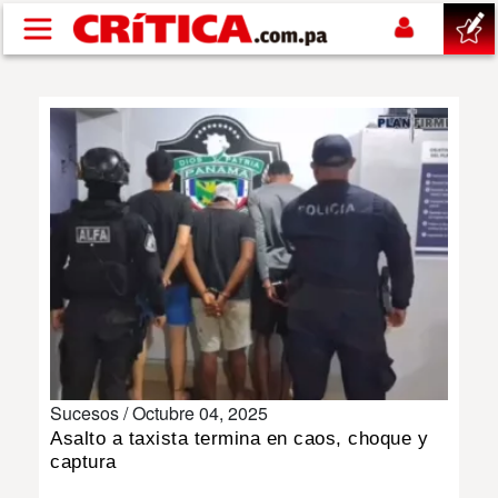
Pasar al contenido principal
buscar
SUCESOS
NACIONAL
POLÍTICA
SHOW
Sucesos /
Octubre 04, 2025
DEPORTES
Asalto a taxista termina en caos, choque y
captura
MUNDO