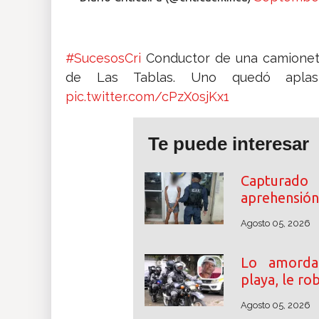
#SucesosCri
Conductor de una camioneta 
de Las Tablas. Uno quedó aplasta
pic.twitter.com/cPzX0sjKx1
Te puede interesar
Capturado
aprehensión 
Agosto 05, 2026
Lo amordaz
playa, le ro
Agosto 05, 2026