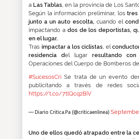
a
Las Tablas
, en la provincia de Los Sant
Según la información preliminar, los
tres 
junto a un auto escolta,
cuando el
cond
impactando a
dos de los deportistas, q
en el lugar.
Tras
impactar a los ciclistas
, el
conductor
residencia d
el lugar
resultando con
Operaciones del Cuerpo de Bomberos de
#SucesosCri
Se trata de un evento den
publicitando a través de redes soci
https://t.co/7tlQcq2BiV
September
— Diario Critica.Pa (@criticaenlinea)
Uno de ellos quedó atrapado entre la c