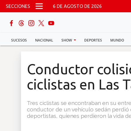
Pasar al contenido principal
SECCIONES
6 DE AGOSTO DE 2026
buscar
SUCESOS
NACIONAL
SHOW
DEPORTES
MUNDO
Sucesos
Nacional
Conductor colisi
Política
ciclistas en Las 
Show
Tres ciclistas se encontraban en su ent
Deportes
conductor de un vehículo sedán perdió e
deportistas, quienes perdieron la vida de
Mundo