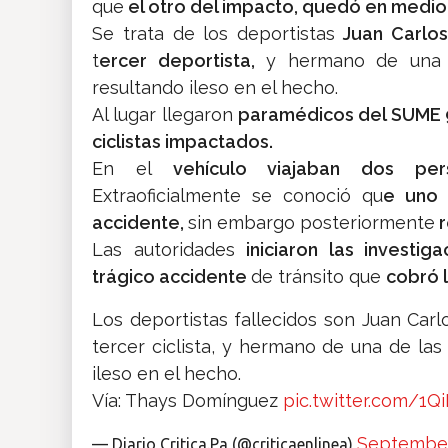
que
el otro del impacto, quedó en medio
Se trata de los deportistas
Juan Carlos
t
ercer deportista,
y hermano de una d
resultando ileso en el hecho.
Al lugar llegaron
paramédicos del SUME
ciclistas impactados.
En el
vehículo viajaban dos pers
Extraoficialmente se conoció qu
e uno 
accidente,
sin embargo posteriormente
r
Las autoridades
iniciaron las investiga
trágico accidente
de tránsito que
cobró l
Los deportistas fallecidos son Juan Carl
tercer ciclista, y hermano de una de las 
ileso en el hecho.
Vía: Thays Domínguez
pic.twitter.com/1
September
— Diario Critica.Pa (@criticaenlinea)