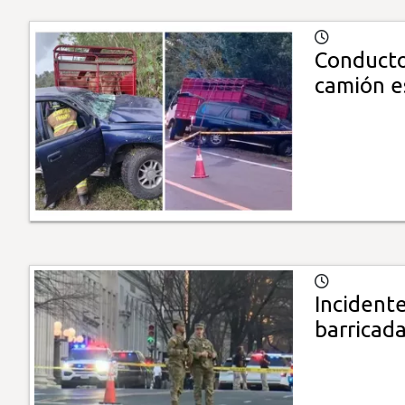
Conducto
camión e
Incident
barricada