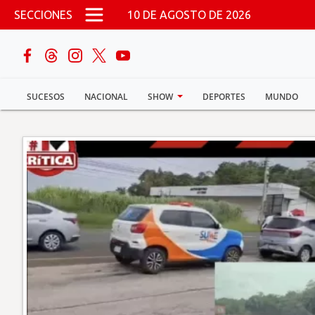
Pasar al contenido principal
SECCIONES
10 DE AGOSTO DE 2026
buscar
SUCESOS
NACIONAL
SHOW
DEPORTES
MUNDO
Sucesos
Nacional
Política
Show
Deportes
Mundo