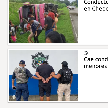
Conducto
en Chep
Cae condu
menores