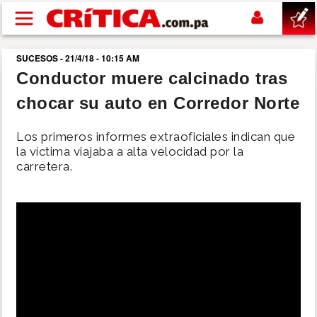
Pasar al contenido principal
SUCESOS - 21/4/18 - 10:15 AM
buscar
Conductor muere calcinado tras
chocar su auto en Corredor Norte
SUCESOS
Los primeros informes extraoficiales indican que
NACIONAL
la víctima viajaba a alta velocidad por la
carretera.
POLÍTICA
SHOW
DEPORTES
MUNDO