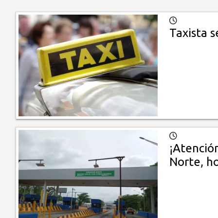
Taxista s
¡Atenció
Norte, h