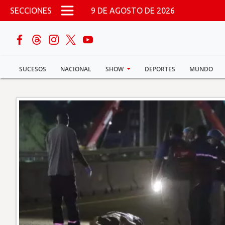
Pasar al contenido principal
SECCIONES
9 DE AGOSTO DE 2026
buscar
SUCESOS
NACIONAL
SHOW
DEPORTES
MUNDO
Sucesos
Nacional
Política
Show
Deportes
Mundo