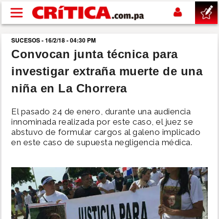
Pasar al contenido principal
SUCESOS - 16/2/18 - 04:30 PM
buscar
Convocan junta técnica para
investigar extraña muerte de una
SUCESOS
niña en La Chorrera
NACIONAL
El pasado 24 de enero, durante una audiencia
innominada realizada por este caso, el juez se
POLÍTICA
abstuvo de formular cargos al galeno implicado
en este caso de supuesta negligencia médica.
SHOW
DEPORTES
MUNDO