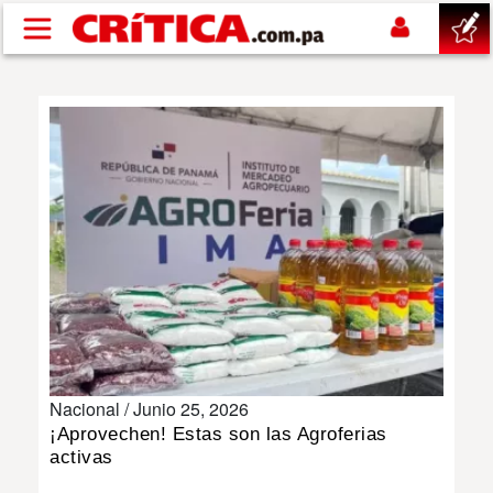
Pasar al contenido principal
buscar
SUCESOS
NACIONAL
POLÍTICA
SHOW
Nacional /
Junio 25, 2026
DEPORTES
¡Aprovechen! Estas son las Agroferias
activas
MUNDO