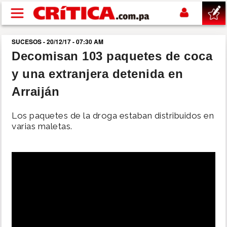
Pasar al contenido principal
SUCESOS - 20/12/17 - 07:30 AM
buscar
Decomisan 103 paquetes de coca
y una extranjera detenida en
SUCESOS
Arraiján
NACIONAL
Los paquetes de la droga estaban distribuidos en
varias maletas.
POLÍTICA
SHOW
DEPORTES
MUNDO