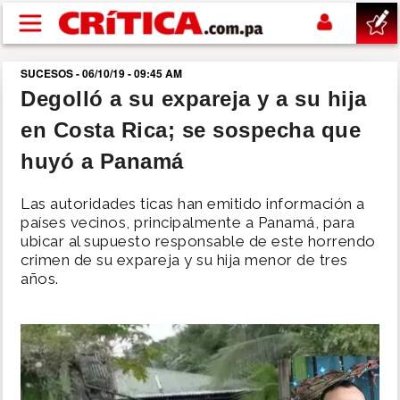
Pasar al contenido principal
SUCESOS - 06/10/19 - 09:45 AM
buscar
Degolló a su expareja y a su hija
en Costa Rica; se sospecha que
SUCESOS
huyó a Panamá
NACIONAL
Las autoridades ticas han emitido información a
países vecinos, principalmente a Panamá, para
POLÍTICA
ubicar al supuesto responsable de este horrendo
crimen de su expareja y su hija menor de tres
años.
SHOW
DEPORTES
MUNDO