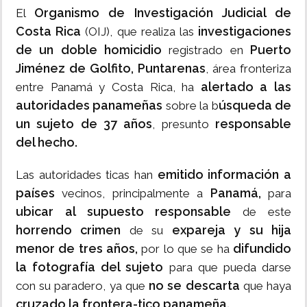
Organismo de Investigación Judicial de
El
Costa Rica
investigaciones
(OIJ), que realiza las
de un doble homicidio
Puerto
registrado en
Jiménez de Golfito, Puntarenas
, área fronteriza
alertado a las
entre Panamá y Costa Rica, ha
autoridades panameñas
úsqueda de
sobre la b
un sujeto de 37 años
responsable
, presunto
del hecho.
emitido información a
Las autoridades ticas han
países
Panamá,
vecinos, principalmente a
para
ubicar al supuesto responsable
de este
horrendo crimen
expareja y su hija
de su
menor de tres años,
difundido
por lo que se ha
la fotografía del sujeto
para que pueda darse
no se descarta
con su paradero, ya que
que haya
cruzado la frontera-tico panameña.