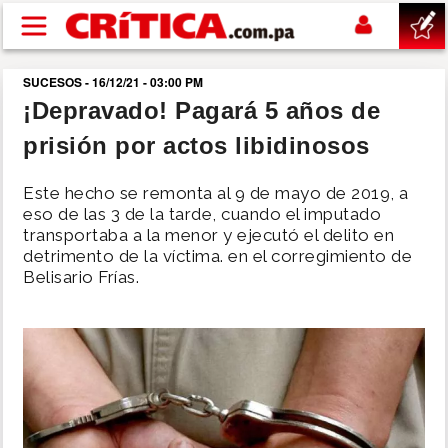
Pasar al contenido principal
SUCESOS - 16/12/21 - 03:00 PM
buscar
¡Depravado! Pagará 5 años de
prisión por actos libidinosos
SUCESOS
Este hecho se remonta al 9 de mayo de 2019, a
NACIONAL
eso de las 3 de la tarde, cuando el imputado
transportaba a la menor y ejecutó el delito en
detrimento de la víctima. en el corregimiento de
POLÍTICA
Belisario Frías.
SHOW
DEPORTES
MUNDO