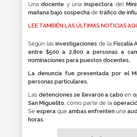
Una
docente
y una
inspectora
del
Min
mañana bajo
sospecha
de
tráfico de infl
LEE TAMBIÉN LAS ÚLTIMAS NOTICIAS AQU
Según las
investigaciones
de la
Fiscalía 
entre $500 a 2,800 a personas a ca
nominaciones para puestos docentes.
La denuncia fue presentada por el Min
personas particulares.
Las
detenciones se llevaron a cabo
en
op
San Miguelito
, como parte de la
operació
Se
espera
que
ambas enfrenten
una
aud
horas.