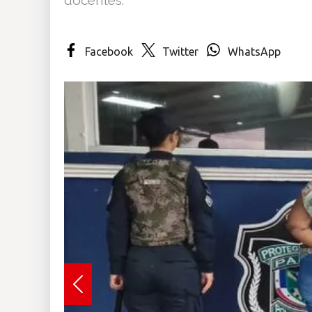
Insólitas
Facebook
Twitter
WhatsApp
Multimedia
Impreso
Previous