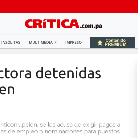
INSÓLITAS
MULTIMEDIA
IMPRESO
ctora detenidas
 en
Anticorrupción, se les acusa de exigir pagos a
zas de empleo o nominaciones para puestos