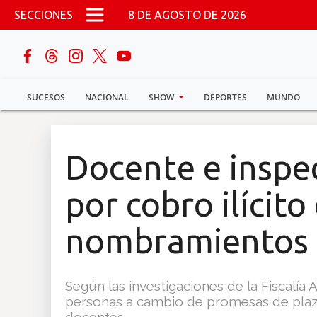
Pasar al contenido principal
SECCIONES
8 DE AGOSTO DE 2026
buscar
SUCESOS
NACIONAL
SHOW
DEPORTES
MUNDO
Sucesos
Nacional
Docente e inspe
Política
por cobro ilícito
Show
nombramientos
Deportes
Según las investigaciones de la Fiscalía 
personas a cambio de promesas de pla
Mundo
docentes.