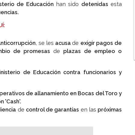
isterio de Educación
han sido
detenidas
esta
uencias.
Í:
Anticorrupción
, se les
acusa
de
exigir pagos de
mbio de promesas
de
plazas de empleo o
isterio de Educación contra funcionarios y
erativos de allanamiento en Bocas del Toro y
n 'Cash'.
iencia
de
control de garantías
en las
próximas