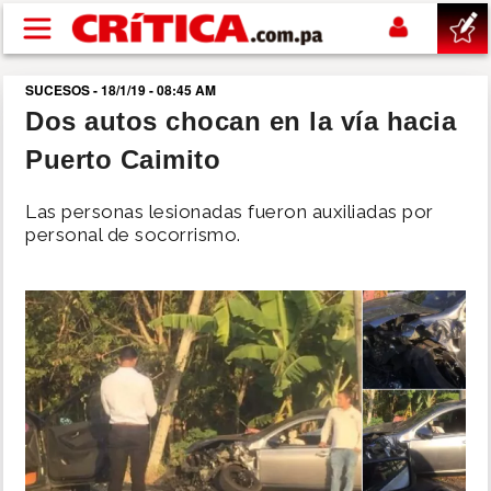
Pasar al contenido principal
SUCESOS - 18/1/19 - 08:45 AM
buscar
Dos autos chocan en la vía hacia
Puerto Caimito
SUCESOS
Las personas lesionadas fueron auxiliadas por
NACIONAL
personal de socorrismo.
POLÍTICA
SHOW
DEPORTES
MUNDO