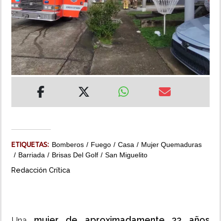
INSÓLITAS
MULTIMEDIA
IMPRESO
ETIQUETAS:
Bomberos
Fuego
Casa
Mujer Quemaduras
Barriada
Brisas Del Golf
San Miguelito
Redacción Crítica
mujer de aproximadamente 33 años
Una