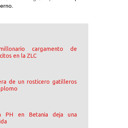
terno.
millonario cargamento de
lícitos en la ZLC
ra de un rosticero gatilleros
e plomo
en PH en Betania deja una
ida