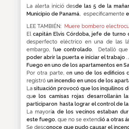
La alerta inició des
de las 5 de la maña
Municipio de Panamá
, específicamente
e
LEE TAMBIÉN:
Muere bombero electrocu
El
capitán Elvis Córdoba, jefe de turno 
desperfecto eléctrico en una de las 
embargo, f
ue controlado
. Detalló que
poder abrir la puerta e iniciar el trabajo
.
Fuego en uno de los apartamentos en S
Por otra parte, e
n uno de los edificios
registró
un incendio en unos de los apar
La
situación provocó que los inquilinos
qu
e los camisas rojas desarrollarán la
participaron hasta lograr el control de la
La mayorí
a de los vecinos estaban du
este fuego
, que no se extend
ió a otras á
Se desc
onoce que pudo causar el incen