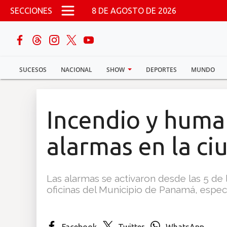
Pasar al contenido principal
SECCIONES
8 DE AGOSTO DE 2026
buscar
SUCESOS
NACIONAL
SHOW
DEPORTES
MUNDO
Sucesos
Nacional
Incendio y humar
Política
alarmas en la ci
Show
Las alarmas se activaron desde las 5 de 
Deportes
oficinas del Municipio de Panamá, especí
Mundo
Facebook
Twitter
WhatsApp