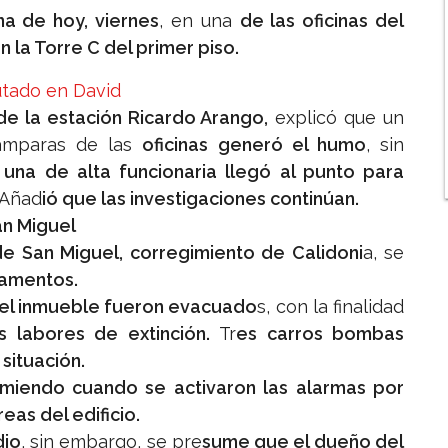
na de hoy, viernes
, en una
de las oficinas del
n la Torre C del primer piso.
tado en David
de la estación Ricardo Arango,
explicó que un
lámparas de las
oficinas generó el humo
, sin
una de alta funcionaria llegó al punto para
 Añad
ió que las investigaciones continúan.
an Miguel
 de San Miguel, corregimiento de Calidoni
a, se
tamentos.
 del inmueble fueron evacuado
s, con la finalidad
s labores de extinción.
Tr
es carros bombas
 situación.
rmiendo cuando se activaron las alarmas por
reas del edificio.
dio
, sin embargo, se pre
sume que el dueño del