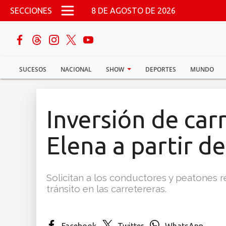
Pasar al contenido principal
SECCIONES
8 DE AGOSTO DE 2026
buscar
SUCESOS
NACIONAL
SHOW
DEPORTES
MUNDO
Sucesos
Nacional
Inversión de carr
Política
Elena a partir de
Show
Solicitan a los conductores y peatones r
Deportes
tránsito en las carretereras.
Mundo
Facebook
Twitter
WhatsApp