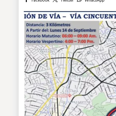
Insólitas
Multimedia
Impreso