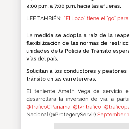
4:00 p.m. a 7:00 p.m. hacia las afueras.
LEE TAMBIÉN:
"El Loco" tiene el "go" par
La
medida se adopta a raíz de la reape
flexibilización de las normas de restri
u
nidades de la Policía de Tránsito esper
vías del país.
Solicitan a los conductores y peatones 
tránsito
e
n las carretereras.
El teniente Ameth Vega de servicio 
desarrollará la inversión de vía, a par
@TraficoCPanama
@tvntrafico
@trafico
Nacional (@ProtegeryServir)
September 1