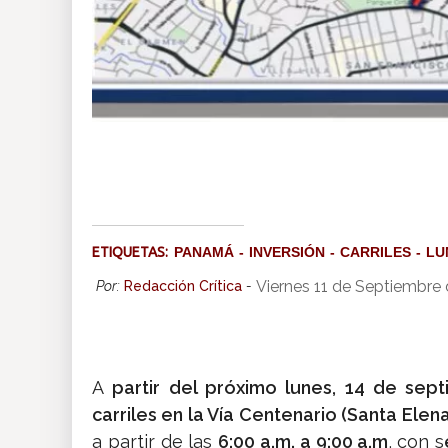
ETIQUETAS:
PANAMÁ
INVERSIÓN
CARRILES
LU
Viernes 11 de Septiembre
Por:
Redacción Crítica
-
A
partir del próximo lunes, 14 de sep
carriles en la Vía Centenario (Santa Elen
a partir de las
6:00 a.m. a 9:00 a.m
. con s