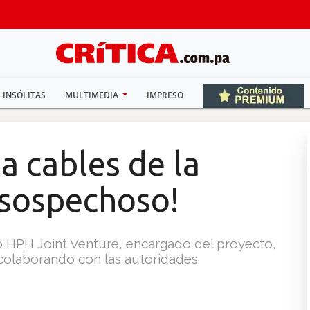
INSÓLITAS
MULTIMEDIA
IMPRESO
 cables de la
 sospechoso!
o HPH Joint Venture, encargado del proyecto,
colaborando con las autoridades