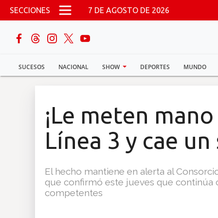
Pasar al contenido principal
SECCIONES
7 DE AGOSTO DE 2026
buscar
SUCESOS
NACIONAL
SHOW
DEPORTES
MUNDO
Sucesos
Nacional
¡Le meten mano a
Política
Línea 3 y cae un
Show
El hecho mantiene en alerta al Consorci
Deportes
que confirmó este jueves que continúa 
competentes
Mundo