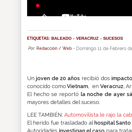
ETIQUETAS:
BALEADO
VERACRUZ
SUCESOS
Domingo 11 de Febrero d
Por:
Redacción / Web
-
Un
joven de 20 años
recibió dos
impacto
conocido como
Vietnam
, en
Veracruz
, A
El hecho se reportó
la noche de ayer 
mayores detalles del suceso.
LEE TAMBIÉN:
Automovilista le rajo la ca
El herido fue trasladado al
hospital Sant
Autoridades
investigan el caso
para tratar