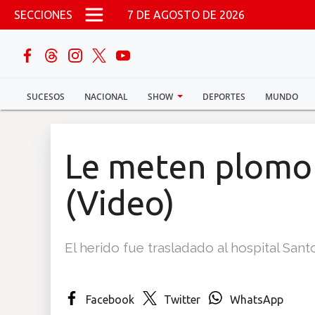
Pasar al contenido principal
SECCIONES
7 DE AGOSTO DE 2026
buscar
SUCESOS
NACIONAL
SHOW
DEPORTES
MUNDO
Sucesos
Nacional
Le meten plomo
Política
(Video)
Show
El herido fue trasladado al hospital Sa
Deportes
Facebook
Twitter
WhatsApp
Mundo