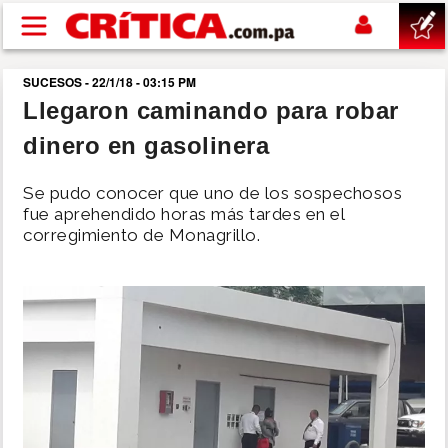
Pasar al contenido principal
SUCESOS - 22/1/18 - 03:15 PM
buscar
Llegaron caminando para robar
dinero en gasolinera
SUCESOS
Se pudo conocer que uno de los sospechosos
NACIONAL
fue aprehendido horas más tardes en el
corregimiento de Monagrillo.
POLÍTICA
SHOW
DEPORTES
MUNDO