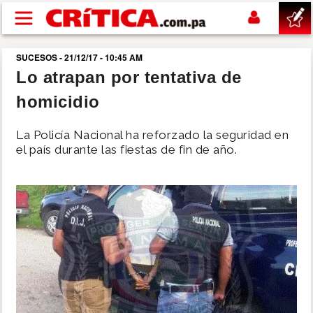
Pasar al contenido principal
SUCESOS - 21/12/17 - 10:45 AM
buscar
Lo atrapan por tentativa de
homicidio
SUCESOS
La Policía Nacional ha reforzado la seguridad en
NACIONAL
el país durante las fiestas de fin de año.
POLÍTICA
SHOW
DEPORTES
MUNDO